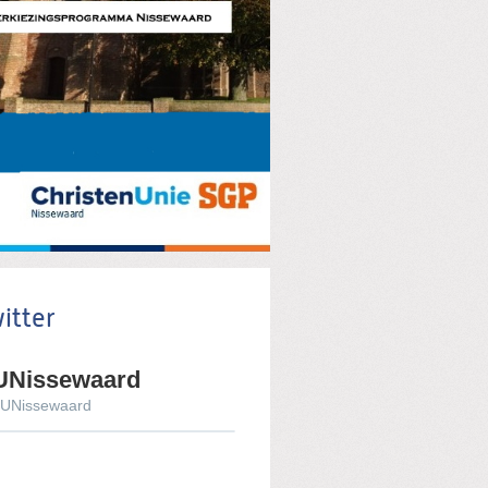
itter
UNissewaard
UNissewaard