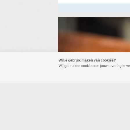
Wil je gebruik maken van cookies?
Wij gebruiken cookies om jouw ervaring te v
Door
Christenunie/Sgp N
Biddag voor Gewas en
Vandaag was het Biddag voor
kerkgemeenschappen in Nissew
u een dag was van bezinning,