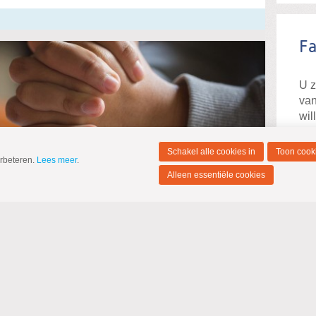
F
U z
van
wil
ins
als
Schakel alle cookies in
Toon cooki
erbeteren.
Lees meer
.
Alleen essentiële cookies
Pas
ins
ins
issewaard
op
9 maart 2022 om 23:22
te 
 Arbeid
 Gewas en Arbeid voor de meeste
aard. De ChristenUnie/SGP hoopt dat dit voor
 een dag om dichter bij God te komen, was. Lees