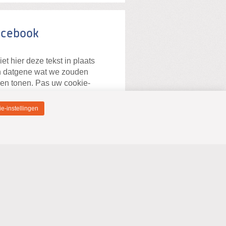
acebook
iet hier deze tekst in plaats
 datgene wat we zouden
len tonen. Pas uw cookie-
tellingen aan om de content
nog te kunnen bekijken.
e-instellingen
 bij
Privacybeleid en Cookie-
tellingen
uw cookie-
tellingen aan om cookies toe
staan.