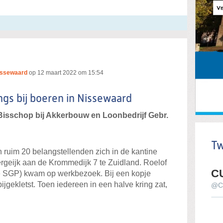
issewaard
op
12 maart 2022 om 15:54
gs bij boeren in Nissewaard
Bisschop bij Akkerbouw en Loonbedrijf Gebr.
Tw
ruim 20 belangstellenden zich in de kantine
ergeijk aan de Krommedijk 7 te Zuidland. Roelof
C
e SGP) kwam op werkbezoek. Bij een kopje
bijgekletst. Toen iedereen in een halve kring zat,
@C